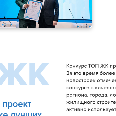
Конкурс ТОП ЖК про
За это время боле
новостроек отмеч
конкурса в качеств
региона, города, л
 проект
жилищного строите
активно используе
ке лучших