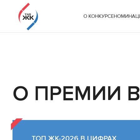
Бесплатное участие
О КОНКУРСЕ
НОМИНАЦИ
Организаторы: РСПП¹, ТПП РФ², НОЗА³
Оператор конкурса: экосистема для девелоперов 
¹ Комиссия РСПП по жилищной политике,
² Комитет ТПП РФ по предпринимате
ГРАДОСТРОИТЕЛЬНЫЙ КОНКУРС ЖИЛЫХ 
О ПРЕМИИ 
ТОП ЖК-2026 В ЦИФРАХ