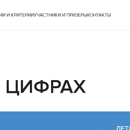
И И КРИТЕРИИ
УЧАСТНИКИ И ПРИЗЕРЫ
КОНТАКТЫ
ЕРЗ
льству в сфере строительства,
³ Национальное объединение застройщика жилья
КОМПЛЕКСОВ-НОВОСТРОЕК
В ЦИФРАХ
ЛЕТ