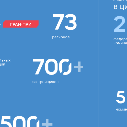
В Ц
73
2
регионов
федера
номина
700
+
льных
ций
застройщиков
5
номин
 500
+