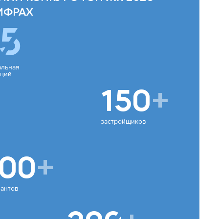
ИФРАХ
5
льная
ций
150
+
застройщиков
00
+
антов