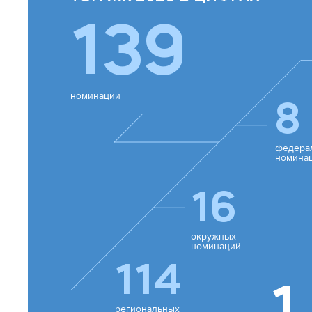
139
номинации
8
федера
номина
16
окружных
номинаций
114
1
региональных