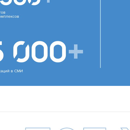
тов
омплексов
5 000
+
каций в СМИ