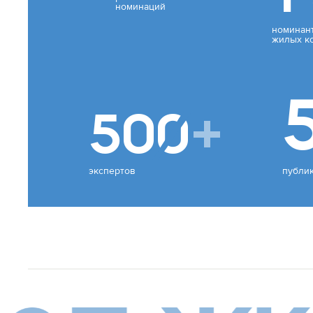
номинаций
номинан
жилых к
500
+
экспертов
публи