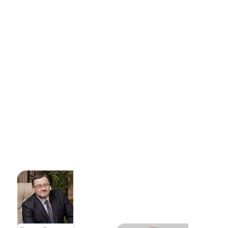
профессиональное сообщество.
В состав жюри вошли руководители ключевых
общероссийских некоммерческих объединений в
строительной сфере, научных организаций.
Председателем жюри является Ефим Басин,
председатель Комитета ТПП РФ по
предпринимательству в сфере строительства,
Герой социалистического труда, заслуженный
строитель России. Никто из членов жюри не
является застройщиком.
Жюри и эксперты премии