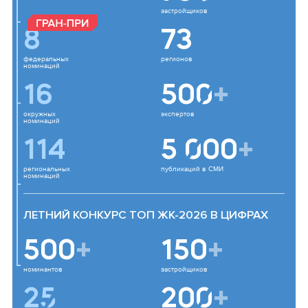
застройщиков
8
73
федеральных
регионов
номинаций
16
500
+
окружных
экспертов
номинаций
114
5 000
+
региональных
публикаций в СМИ
номинаций
ЛЕТНИЙ КОНКУРС ТОП ЖК-2026 В ЦИФРАХ
500
+
150
+
номинантов
застройщиков
25
200
+