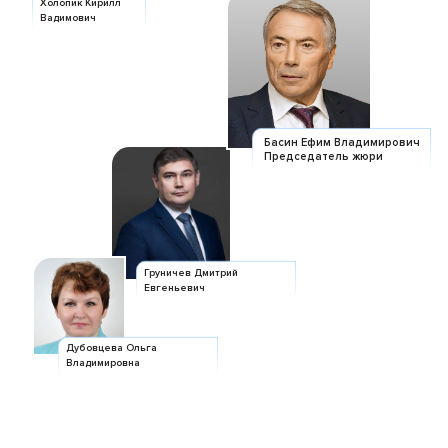
Холопик Кирилл
Вадимович
Басин Ефим Владимирович
Председатель жюри
Ишметова Эвелина
Груничев Дмитрий
Шавкатовна
Евгеньевич
Иванов Алексей
Дубовцева Ольга
Александрович
Владимировна