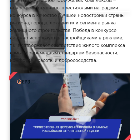
За это время более 1000 жилых комплексов –
новостроек отмечены престижными наградами
конкурса в качестве Лучшей новостройки страны,
региона, города, локации или сегмента рынка
жилищного строительства. Победа в конкурсе
активно используется застройщиками в рекламе,
т.к. подтверждает соответствие жилого комплекса
самым современным стандартам безопасности,
комфорта, красоты и добрососедства.