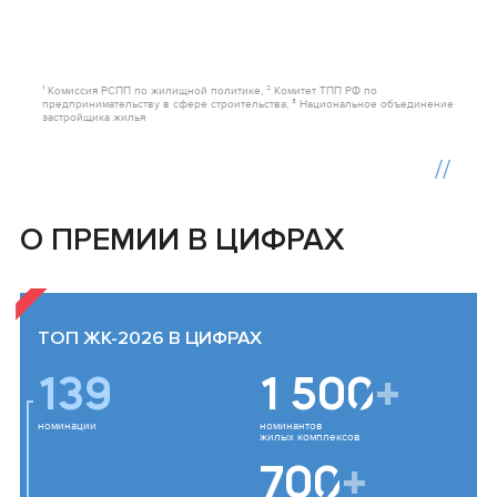
Прием заявок завершен
¹ Комиссия РСПП по жилищной политике,
² Комитет ТПП РФ по
предпринимательству в сфере строительства,
³ Национальное объединение
застройщика жилья
О ПРЕМИИ В ЦИФРАХ
ТОП ЖК-2026 В ЦИФРАХ
139
1 500
+
номинации
номинантов
жилых комплексов
700
+